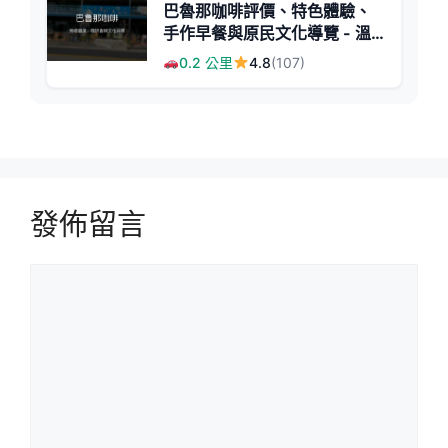
巴魯那咖啡評價、特色體驗、
手作早餐與原民文化導覽 - 溫
馨原鄉民宿
0.2 公里
4.8
(107)
發佈留言
留
言