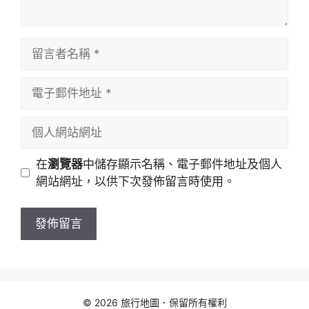
留
言
者
電
名
子
稱
郵
個
件
人
地
網
在
瀏覽器
中儲存顯示名稱、電子郵件地址及個人
址
站
網站網址，以供下次發佈留言時使用。
網
址
© 2026 旅行地圖．保留所有權利