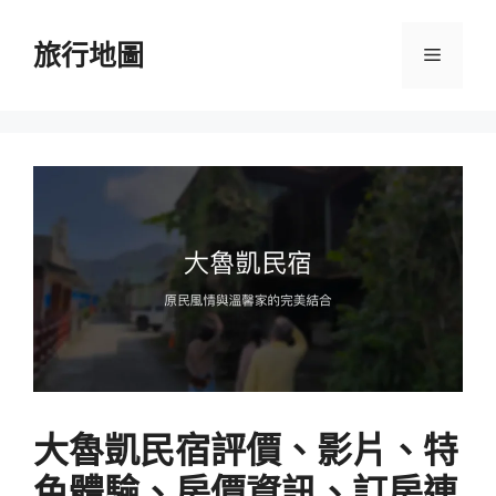
跳
至
旅行地圖
選
主
要
單
內
容
大魯凱民宿評價、影片、特
色體驗、房價資訊、訂房連