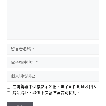
留
言
者
電
名
子
稱
郵
個
件
人
地
網
在
瀏覽器
中儲存顯示名稱、電子郵件地址及個人
址
站
網站網址，以供下次發佈留言時使用。
網
址