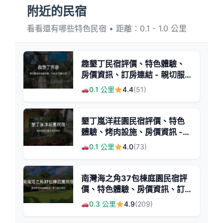
附近的民宿
看看還有哪些特色民宿 • 距離：0.1 - 1.0 公里
趣墾丁民宿評價、特色體驗、
房價資訊、訂房連結 - 親切服
務與舒適環境
0.1 公里
4.4
(51)
墾丁嵐洋莊園民宿評價、特色
體驗、烤肉設施、房價資訊 -
親切管家與多元公共空間
0.1 公里
4.0
(73)
南灣海之角37包棟庭園民宿評
價、特色體驗、房價資訊、訂
房連結 - 親子寵物友善包棟首
0.3 公里
4.9
(209)
選