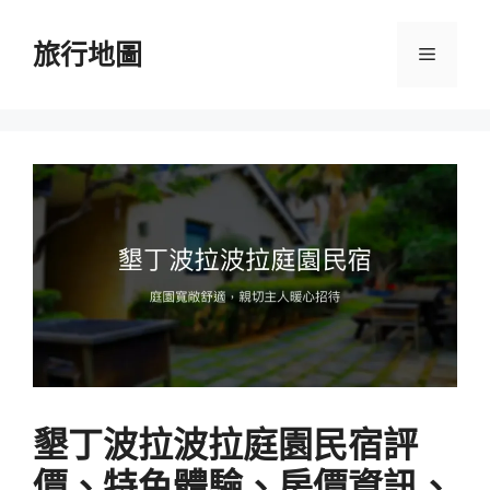
跳
至
旅行地圖
選
主
要
單
內
容
墾丁波拉波拉庭園民宿評
價、特色體驗、房價資訊、