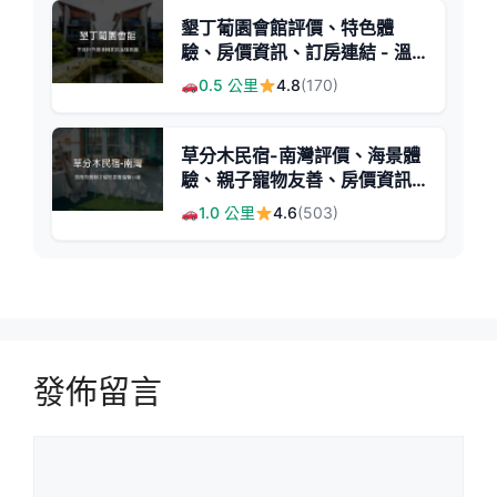
墾丁葡園會館評價、特色體
驗、房價資訊、訂房連結 - 溫
馨舒適渡假會館
0.5 公里
4.8
(170)
草分木民宿-南灣評價、海景體
驗、親子寵物友善、房價資訊
與訂房連結
1.0 公里
4.6
(503)
發佈留言
留
言