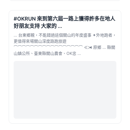
#OKRUN 來到第六屆一路上獲得許多在地人
好朋友支持 大家的 ...
... 台東鄉親，不能錯過這個關山的年度盛事 ✦外地跑者，
更值得來場關山深度路跑旅遊
⌒⌒⌒⌒⌒⌒⌒⌒⌒⌒⌒⌒⌒⌒⌒⌒⌒ ≪⧕ 原鄉 ... 縣關
山鎮公所、臺東縣關山農會、OK忠 ...