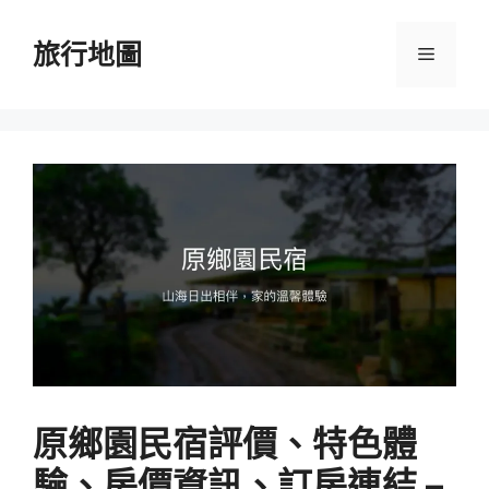
跳
至
旅行地圖
選
主
要
單
內
容
原鄉園民宿評價、特色體
驗、房價資訊、訂房連結 –