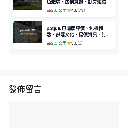
色體驗、房價資訊、訂房連結 -
秘境花園與溫馨主人
2.6 公里
4.6
(79)
patjulu巴鳩麓評價、包棟體
驗、部落文化、房價資訊、訂
房連結 - 溫馨包棟民宿
2.9 公里
5.0
(2)
發佈留言
留
言