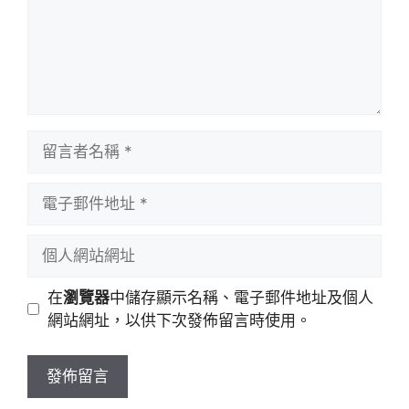
留
言
者
電
名
子
稱
郵
個
件
人
地
網
在
瀏覽器
中儲存顯示名稱、電子郵件地址及個人
址
站
網站網址，以供下次發佈留言時使用。
網
址