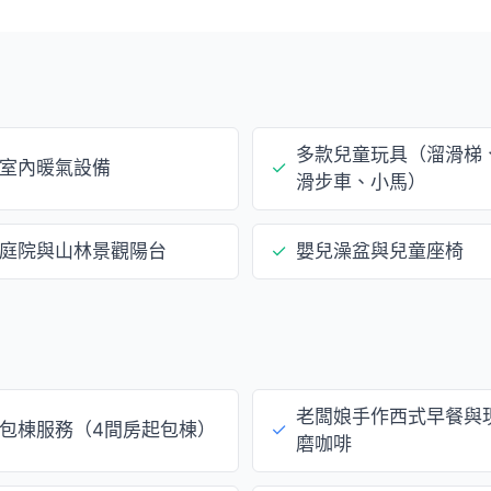
多款兒童玩具（溜滑梯
室內暖氣設備
✓
滑步車、小馬）
庭院與山林景觀陽台
✓
嬰兒澡盆與兒童座椅
老闆娘手作西式早餐與
包棟服務（4間房起包棟）
✓
磨咖啡