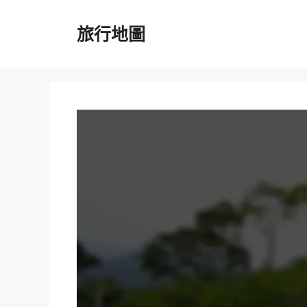
跳
至
旅行地圖
主
要
內
容