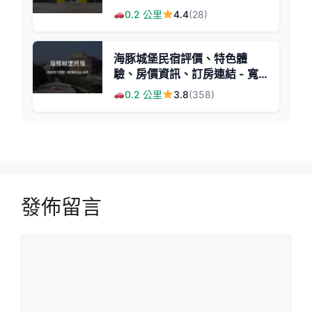
家庭旅遊首選
0.2 公里
4.4
(28)
海豚城堡民宿評價、特色體
驗、房價資訊、訂房連結 - 寬
敞空間與親子遊樂
0.2 公里
3.8
(358)
發佈留言
留
言