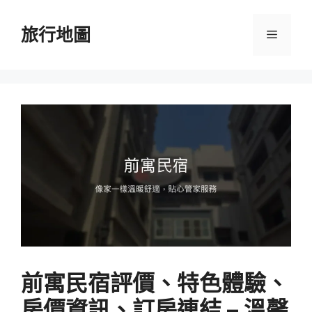
跳
至
旅行地圖
選
主
要
單
內
容
前寓民宿評價、特色體驗、
房價資訊、訂房連結 – 溫馨