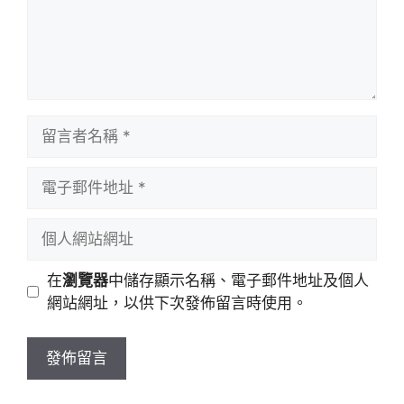
留
言
者
電
名
子
稱
郵
個
件
人
地
網
在
瀏覽器
中儲存顯示名稱、電子郵件地址及個人
址
站
網站網址，以供下次發佈留言時使用。
網
址