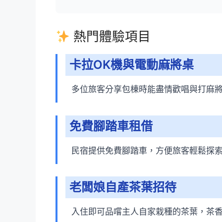
熱門體驗項目
卡拉OK機與電動麻將桌
多位旅客分享包棟時能盡情歡唱與打麻
免費腳踏車租借
民宿提供免費腳踏車，方便旅客輕鬆探
老闆娘自產茶葉招待
入住即可品嚐主人自家栽種的茶葉，茶