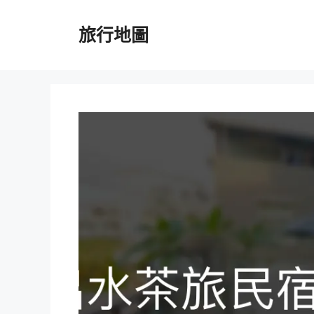
跳
至
旅行地圖
主
要
內
容