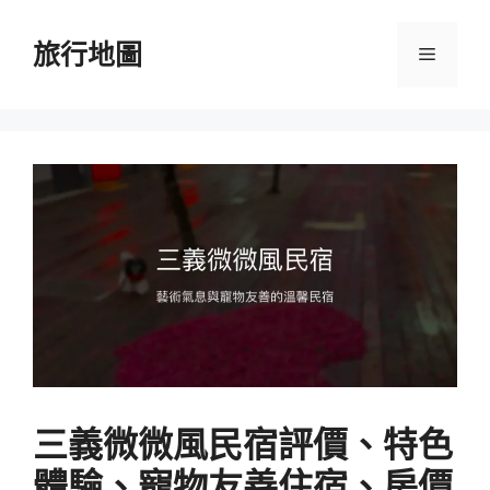
跳
至
旅行地圖
選
主
要
單
內
容
三義微微風民宿評價、特色
體驗、寵物友善住宿、房價