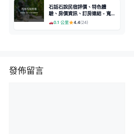
石話石說民宿評價、特色體
驗、房價資訊、訂房連結 - 寬
敞舒適親子友善住宿
0.1 公里
4.4
(24)
發佈留言
留
言