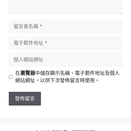
留
言
者
電
名
子
稱
郵
個
件
人
地
網
在
瀏覽器
中儲存顯示名稱、電子郵件地址及個人
址
站
網站網址，以供下次發佈留言時使用。
網
址