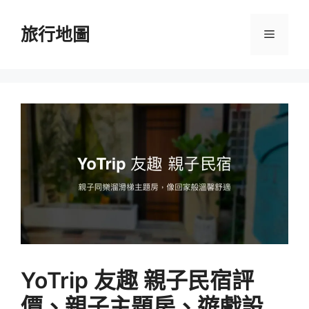
跳
至
旅行地圖
選
主
要
單
內
容
YoTrip 友趣 親子民宿評
價、親子主題房、遊戲設