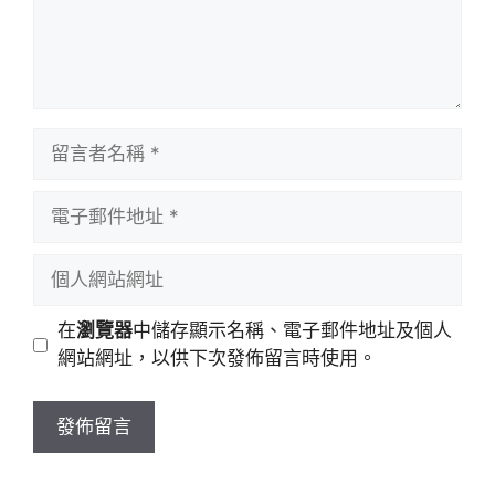
留
言
者
電
名
子
稱
郵
個
件
人
地
網
在
瀏覽器
中儲存顯示名稱、電子郵件地址及個人
址
站
網站網址，以供下次發佈留言時使用。
網
址