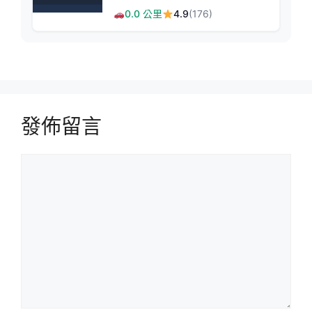
蘭頭城溫馨民宿
0.0 公里
4.9
(176)
發佈留言
留
言