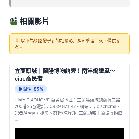
相關影片
以下為網路搜尋到的相關影片經AI整理而來，僅供參
考。
宜蘭頭城｜蘭陽博物館旁！南洋編織風～
ciao喬民宿
相關性: 85%
- info CIAOHOME 喬民宿地址：宜蘭縣頭城鎮蘭博二路
200巷25號電話：0989 871 477 網站： / ciaohome -
記者/Angela 攝影、剪輯/陳煒翔. 宜蘭頭城｜蘭陽博物館
...