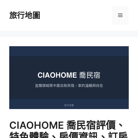
跳
至
旅行地圖
選
主
要
單
內
容
CIAOHOME 喬民宿評價、
特色體驗、房價資訊、訂房