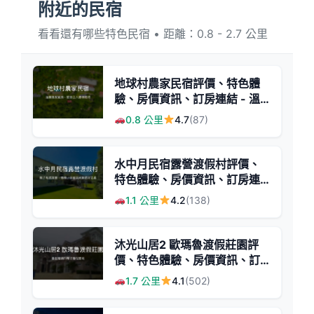
附近的民宿
看看還有哪些特色民宿 • 距離：0.8 - 2.7 公里
地球村農家民宿評價、特色體
驗、房價資訊、訂房連結 - 溫
馨農家風情與親切主人
0.8 公里
4.7
(87)
水中月民宿露營渡假村評價、
特色體驗、房價資訊、訂房連
結 - 親子毛孩友善包棟小木屋
1.1 公里
4.2
(138)
沐光山居2 歐瑪魯渡假莊園評
價、特色體驗、房價資訊、訂
房連結 - 親子友善自然渡假
1.7 公里
4.1
(502)