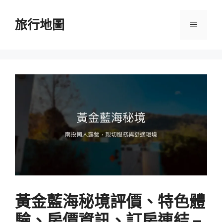
跳
至
旅行地圖
選
主
要
單
內
容
黃金藍海秘境評價、特色體
驗、房價資訊、訂房連結 –