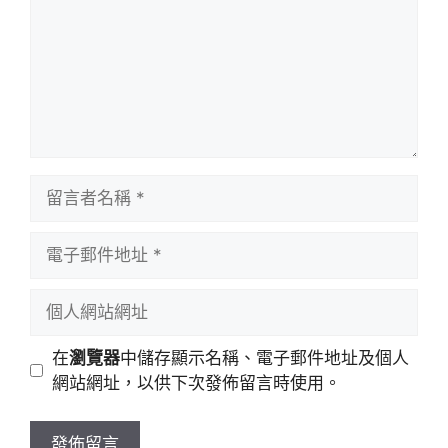
留
言
者
電
名
子
稱
郵
個
件
人
地
網
在
瀏覽器
中儲存顯示名稱、電子郵件地址及個人
址
站
網站網址，以供下次發佈留言時使用。
網
址