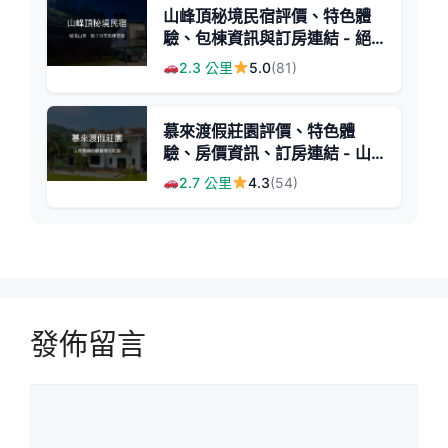
山峰頂秘境民宿評價、特色體
驗、包棟資訊與訂房連結 - 絕
美山景與親切主人
2.3 公里
5.0
(81)
慕來渡假莊園評價、特色體
驗、房價資訊、訂房連結 - 山
景渡假民宿
2.7 公里
4.3
(54)
發佈留言
留
言