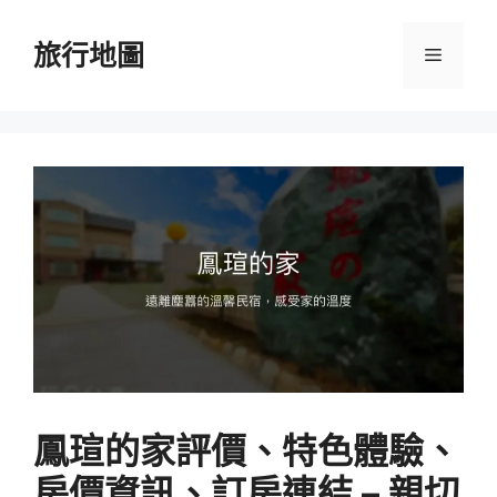
跳
至
旅行地圖
選
主
要
單
內
容
鳳瑄的家評價、特色體驗、
房價資訊、訂房連結 – 親切