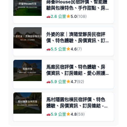
蒔薈iHouse民宿評價、智能體
驗與包棟特色、手作甜點、房
價資訊、訂房連結 - 智慧宅與
2.6 公里
5.0
(108)
溫馨包棟
外婆的家｜濟陽堂夥房民宿評
價、特色體驗、房價資訊、訂
房連結 - 傳統三合院風情
5.5 公里
4.6
(7)
馬廄民宿評價、特色體驗、房
價資訊、訂房連結 - 愛心照護
與舒適包棟空間
5.9 公里
4.7
(92)
馬村隱園包棟民宿評價、特色
體驗、房價資訊、訂房連結 -
眷村風情與溫馨團聚
5.9 公里
4.8
(59)