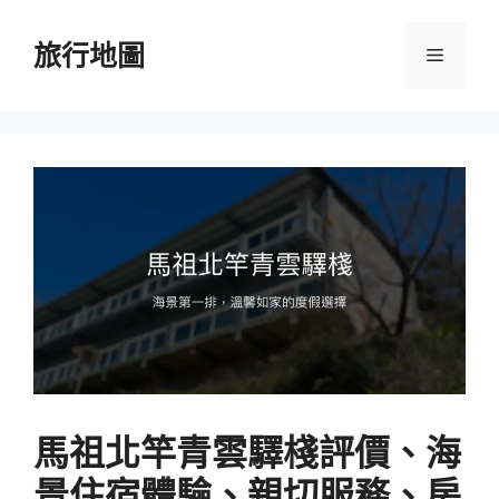
跳
至
旅行地圖
選
主
要
單
內
容
馬祖北竿青雲驛棧評價、海
景住宿體驗、親切服務、房