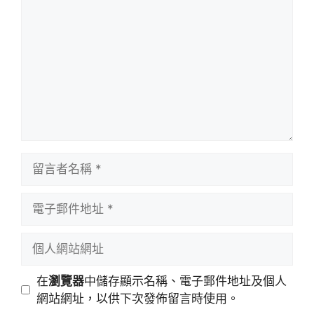
言
留
言
者
電
名
子
稱
郵
個
件
人
地
網
在
瀏覽器
中儲存顯示名稱、電子郵件地址及個人
址
站
網站網址，以供下次發佈留言時使用。
網