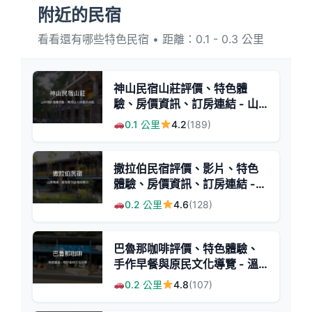
附近的民宿
看看還有哪些特色民宿 • 距離：0.1 - 0.3 公里
神山民宿山莊評價、特色體
驗、房價資訊、訂房連結 - 山
間清幽度假首選
0.1 公里
4.2
(189)
撒拉伯民宿評價、影片、特色
體驗、房價資訊、訂房連結 -
山景溫馨原鄉體驗
0.2 公里
4.6
(128)
巴魯那咖啡評價、特色體驗、
手作早餐與原民文化導覽 - 溫
馨原鄉民宿
0.2 公里
4.8
(107)