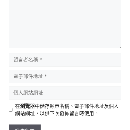
留
言
者
電
名
子
稱
郵
個
件
人
地
網
在
瀏覽器
中儲存顯示名稱、電子郵件地址及個人
址
站
網站網址，以供下次發佈留言時使用。
網
址