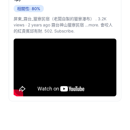
相關性: 80%
屏東_霧台_獵寮民宿（老闆自製的獵寮瀑布） . 3.2K
views · 2 years ago 霧台神山獵寮民宿 ...more. 會咬人
的紅貴賓邱有財. 502. Subscribe.