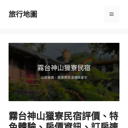
跳
至
旅行地圖
選
主
要
單
內
容
霧台神山獵寮民宿評價、特
色體驗、房價資訊、訂房連