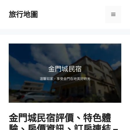
跳
至
旅行地圖
選
主
要
單
內
容
金門城民宿評價、特色體
驗、房價資訊、訂房連結 –