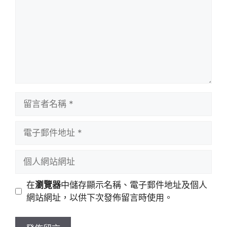
留
言
者
電
名
子
稱
郵
個
件
人
地
網
在
瀏覽器
中儲存顯示名稱、電子郵件地址及個人
址
站
網站網址，以供下次發佈留言時使用。
網
址