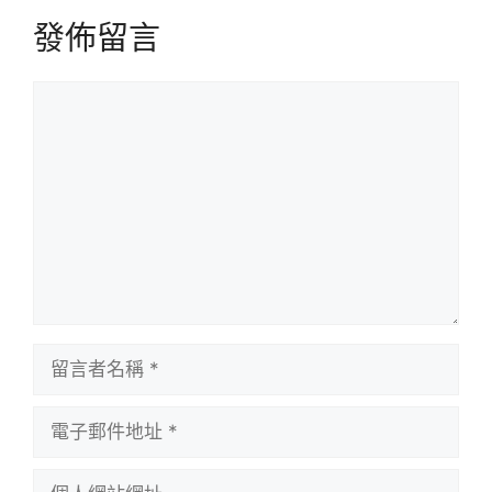
發佈留言
留
言
留
言
者
電
名
子
稱
郵
個