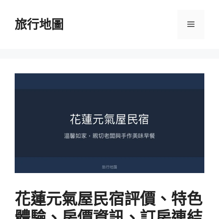
跳
至
旅行地圖
選
主
要
單
內
容
花蓮元氣屋民宿評價、特色
體驗、房價資訊、訂房連結