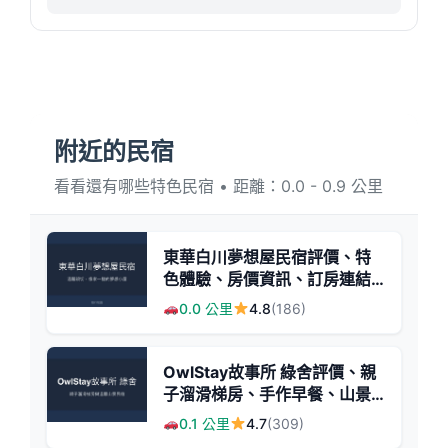
附近的民宿
看看還有哪些特色民宿 • 距離：0.0 - 0.9 公里
東華白川夢想屋民宿評價、特
色體驗、房價資訊、訂房連結 -
溫馨親切的花蓮夢想小屋
0.0 公里
4.8
(186)
OwlStay故事所 綠舍評價、親
子溜滑梯房、手作早餐、山景
住宿體驗 - 親子友善與自然放
0.1 公里
4.7
(309)
鬆