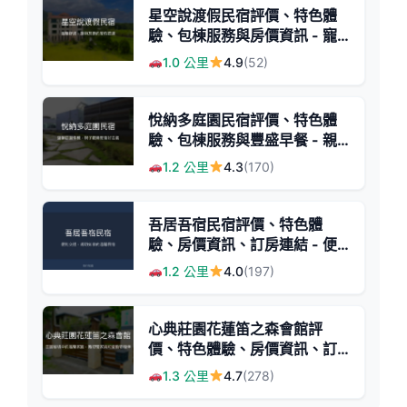
星空說渡假民宿評價、特色體
驗、包棟服務與房價資訊 - 寵
物友善與舒適大空間
1.0 公里
4.9
(52)
悅納多庭園民宿評價、特色體
驗、包棟服務與豐盛早餐 - 親
子友善與團體聚會首選
1.2 公里
4.3
(170)
吾居吾宿民宿評價、特色體
驗、房價資訊、訂房連結 - 便
利交通與親切服務
1.2 公里
4.0
(197)
心典莊園花蓮笛之森會館評
價、特色體驗、房價資訊、訂
房連結 - 溫馨田園風親子包棟
1.3 公里
4.7
(278)
民宿