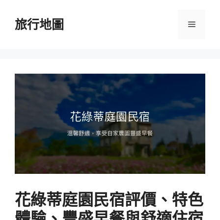
跳
至
旅行地圖
選
主
要
單
內
容
花綠蒂庭園民宿評價、特色
體驗、豐盛早餐與舒適住宿