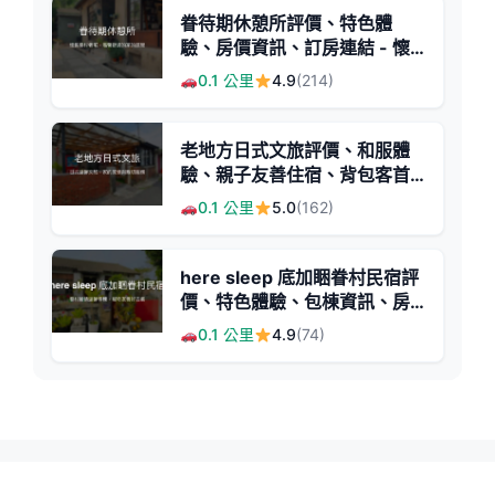
眷待期休憩所評價、特色體
驗、房價資訊、訂房連結 - 懷
舊眷村風格與親切服務
0.1 公里
4.9
(214)
老地方日式文旅評價、和服體
驗、親子友善住宿、背包客首
選 - 日式風情與溫馨服務
0.1 公里
5.0
(162)
here sleep 底加睏眷村民宿評
價、特色體驗、包棟資訊、房
價與訂房連結 - 眷村風情與寵
0.1 公里
4.9
(74)
物友善