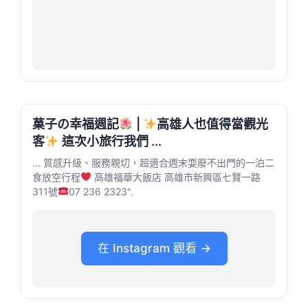
菓子の幸福週記
|
高雄人也值得當觀光
客
這次小旅行我們 ...
... 質感升級、服務親切，超適合週末耍廢不出門的一泊二
食放空行程
高雄福華大飯店 高雄市新興區七賢一路
311號
07 236 2323".
在 Instagram 觀看 →