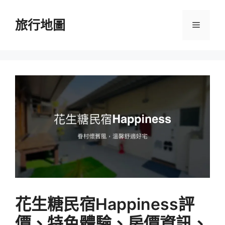
跳
至
旅行地圖
選
主
要
單
內
容
花生糖民宿Happiness評
價、特色體驗、房價資訊、