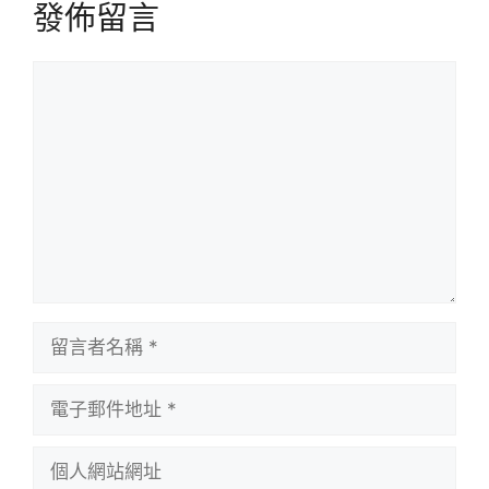
發佈留言
留
言
留
言
者
電
名
子
稱
郵
個
件
人