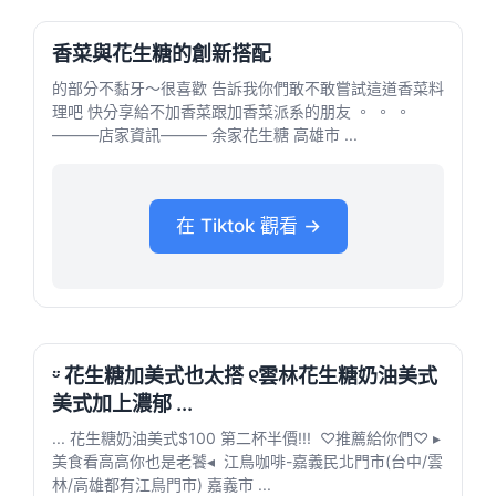
香菜與花生糖的創新搭配
的部分不黏牙～很喜歡 告訴我你們敢不敢嘗試這道香菜料
理吧 快分享給不加香菜跟加香菜派系的朋友 。 。 。
———店家資訊——— 余家花生糖 高雄市 ...
在 Tiktok 觀看 →
ᵕ̈ 花生糖加美式也太搭⁡ ୧雲林花生糖奶油美式
美式加上濃郁 ...
... 花生糖奶油美式$100 第二杯半價!!! ⁡ ♡推薦給你們♡ ▸
美食看高高你也是老饕◂ ⁡ 江鳥咖啡-嘉義民北門市(台中/雲
林/高雄都有江鳥門市) 嘉義市 ...