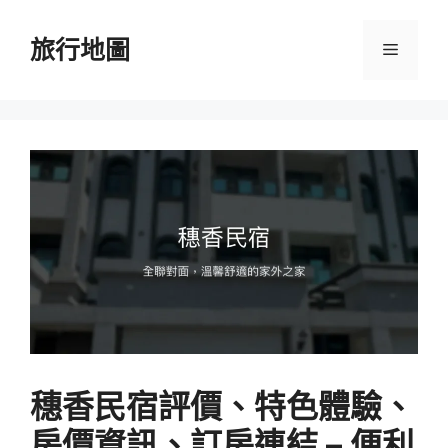
跳
至
旅行地圖
選
主
要
單
內
容
穗香民宿評價、特色體驗、
房價資訊、訂房連結 – 便利