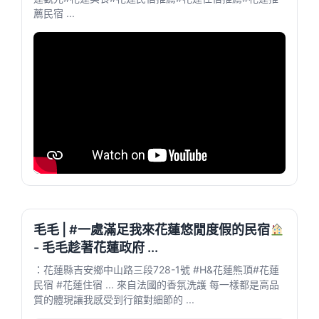
薦民宿 ...
毛毛 | #一處滿足我來花蓮悠閒度假的民宿
- 毛毛趁著花蓮政府 ...
：花蓮縣吉安鄉中山路三段728-1號 #H&花蓮熊頂#花蓮
民宿 #花蓮住宿 ... 來自法國的香氛洗護 每一樣都是高品
質的體現讓我感受到行館對細節的 ...