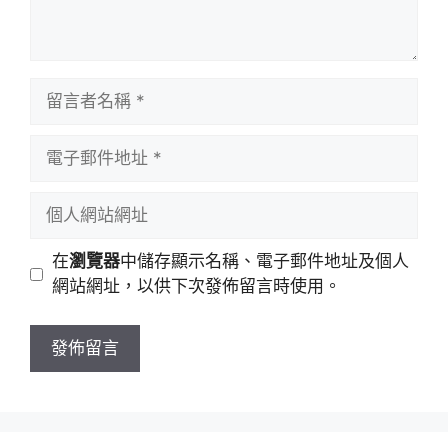
留
言
者
電
名
子
稱
郵
個
件
人
地
網
在
瀏覽器
中儲存顯示名稱、電子郵件地址及個人
址
站
網站網址，以供下次發佈留言時使用。
網
址