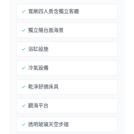
✓
寬敞四人房含獨立客廳
✓
獨立陽台面海景
✓
浴缸設施
✓
冷氣設備
✓
乾淨舒適床具
✓
觀海平台
✓
透明玻璃天空步道