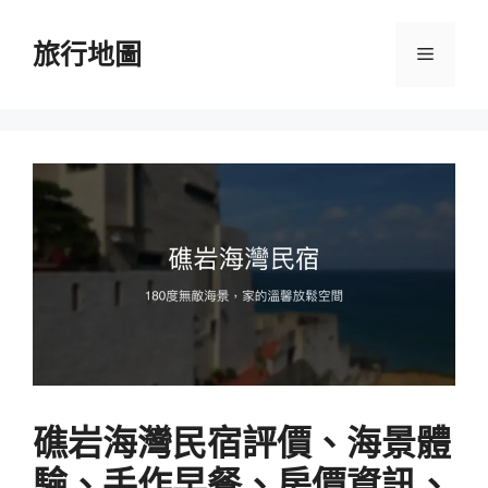
跳
至
旅行地圖
選
主
要
單
內
容
礁岩海灣民宿評價、海景體
驗、手作早餐、房價資訊、