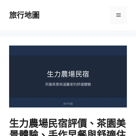
跳
至
旅行地圖
選
主
要
單
內
容
生力農場民宿評價、茶園美
景體驗、手作早餐與舒適住