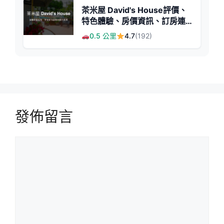
茶米屋 David's House評價、
特色體驗、房價資訊、訂房連
結 - 溫馨茶園民宿
0.5 公里
4.7
(192)
發佈留言
留
言