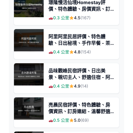
璟隆慢活仙境Homestay評
價、特色體驗、房價資訊、訂
房連結 - 茶園美景與親切服務
0.3 公里
4.5
(167)
阿里阿里民居評價、特色體
驗、日出秘境、手作早餐 - 茶
園美景與溫馨住宿
0.4 公里
4.8
(154)
品味觀峰民宿評價、日出美
景、親切主人、舒適住宿 - 阿
里山中繼首選
0.4 公里
4.9
(14)
亮晨民宿評價、特色體驗、房
價資訊、訂房連結 - 溫馨舒適
的阿里山住宿首選
0.5 公里
5.0
(69)