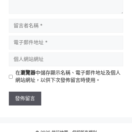
留
言
者
電
名
子
稱
郵
個
件
人
地
網
在
瀏覽器
中儲存顯示名稱、電子郵件地址及個人
址
站
網站網址，以供下次發佈留言時使用。
網
址