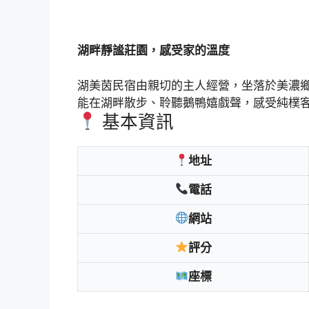
湖畔靜謐莊園，感受家的溫度
湖美茵民宿由親切的主人經營，坐落於美濃
能在湖畔散步、聆聽鵝鴨嬉戲聲，感受純樸
基本資訊
地址
電話
網站
評分
座標