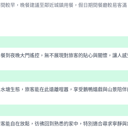
時間較早，晚餐建議至鄰近城鎮用餐，假日期間餐廳較易客滿
早餐到夜晚大門遙控，無不展現對旅客的貼心與關懷，讓人感
與水塘生態，旅客能在此遠離喧囂，享受鵝鴨嬉戲與山景陪伴
旅客能自在放鬆，彷彿回到熟悉的家中，特別適合尋求寧靜與