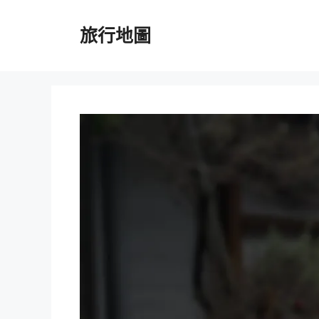
跳
至
旅行地圖
主
要
內
容