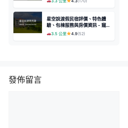
3.3 公里
4.3
(170)
星空說渡假民宿評價、特色體
驗、包棟服務與房價資訊 - 寵
物友善與舒適大空間
3.5 公里
4.9
(52)
發佈留言
留
言