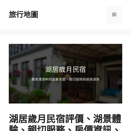
跳
至
旅行地圖
選
主
要
單
內
容
湖居歲月民宿評價、湖景體
驗、親切服務、房價資訊、