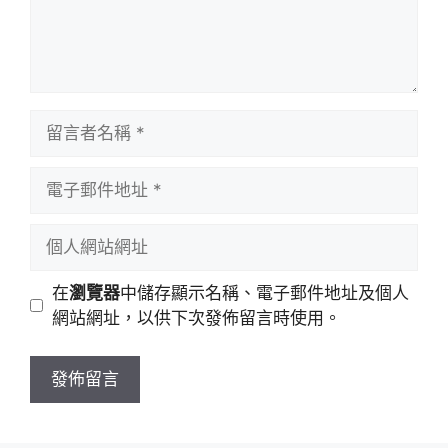
留
言
者
電
名
子
稱
郵
個
件
人
地
網
在
瀏覽器
中儲存顯示名稱、電子郵件地址及個人
址
站
網站網址，以供下次發佈留言時使用。
網
址