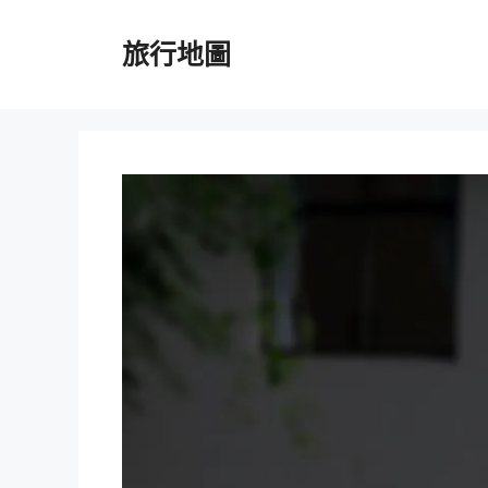
跳
至
旅行地圖
主
要
內
容