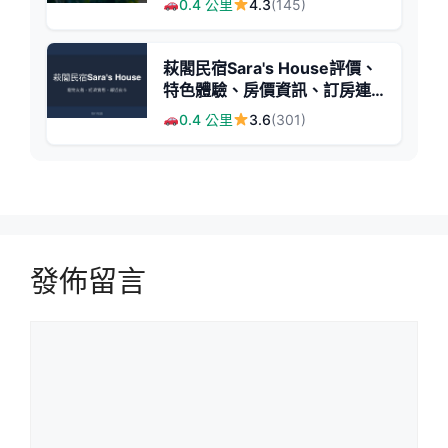
0.4 公里
4.3
(145)
萩閣民宿Sara's House評價、
特色體驗、房價資訊、訂房連
結 - 寵物友善經濟實惠住宿
0.4 公里
3.6
(301)
發佈留言
留
言