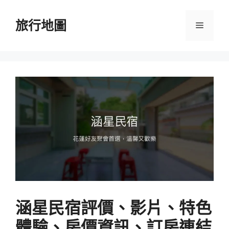
跳
至
旅行地圖
選
主
要
單
內
容
涵星民宿評價、影片、特色
體驗、房價資訊、訂房連結