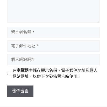
留
言
者
電
名
子
稱
郵
個
件
人
地
網
在
瀏覽器
中儲存顯示名稱、電子郵件地址及個人
址
站
網站網址，以供下次發佈留言時使用。
網
址