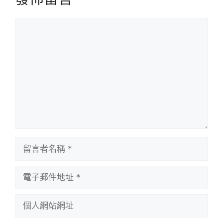
留
言
留
言
者
電
名
子
稱
郵
個
件
人
地