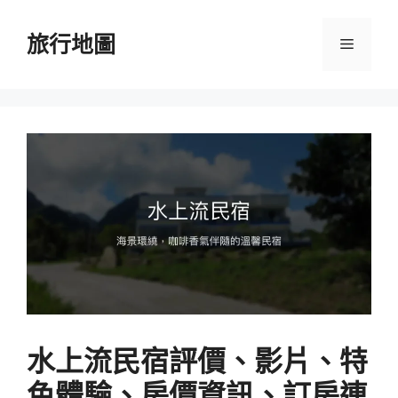
跳
至
旅行地圖
選
主
要
單
內
容
水上流民宿評價、影片、特
色體驗、房價資訊、訂房連