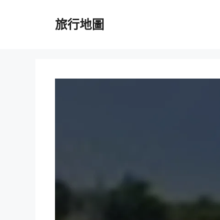
跳
至
旅行地圖
主
要
內
容