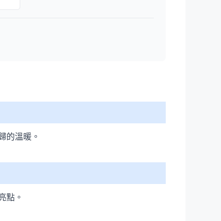
歸的溫暖。
亮點。