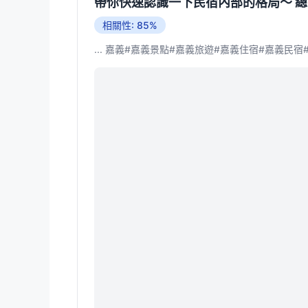
帶你快速認識一下民宿內部的格局～ 總共
相關性: 85%
... 嘉義#嘉義景點#嘉義旅遊#嘉義住宿#嘉義民