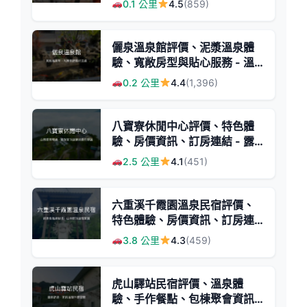
0.1 公里
4.5
(859)
儷泉溫泉館評價、泥漿溫泉體
驗、寬敞房型與貼心服務 - 溫
泉舒壓首選
0.2 公里
4.4
(1,396)
八寶寮休閒中心評價、特色體
驗、房價資訊、訂房連結 - 露
營民宿結合自然美景
2.5 公里
4.1
(451)
六重溪千霞園溫泉民宿評價、
特色體驗、房價資訊、訂房連
結 - 純素食溫泉秘境
3.8 公里
4.3
(459)
虎山驛站民宿評價、溫泉體
驗、手作餐點、包棟聚會資訊 -