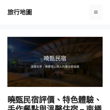
跳
至
旅行地圖
選
主
要
單
內
容
曉甄民宿評價、特色體驗、
手作餐點與溫馨住宿 – 南橫