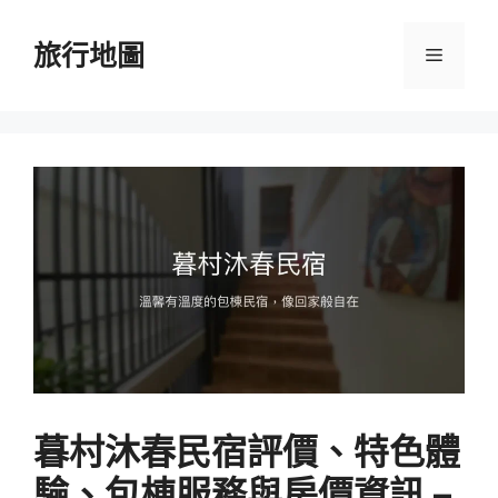
跳
至
旅行地圖
選
主
要
單
內
容
暮村沐春民宿評價、特色體
驗、包棟服務與房價資訊 –