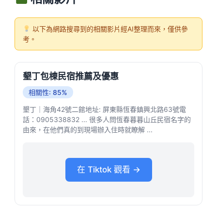
以下為網路搜尋到的相關影片經AI整理而來，僅供參
考。
墾丁包棟民宿推薦及優惠
相關性: 85%
墾丁｜海角42號二館地址: 屏東縣恆春鎮興北路63號電
話：0905338832 ... 很多人問恆春暮暮山丘民宿名字的
由來，在他們真的到現場辦入住時就瞭解 ...
在 Tiktok 觀看 →