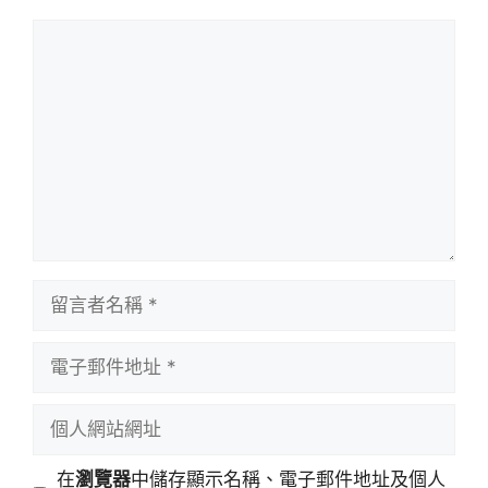
留
言
留
言
者
電
名
子
稱
郵
個
件
人
地
網
在
瀏覽器
中儲存顯示名稱、電子郵件地址及個人