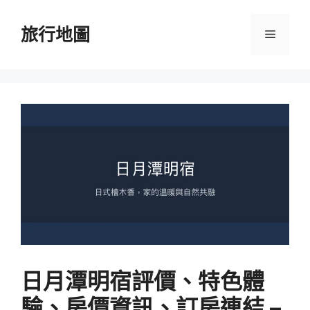
跳
至
旅行地圖
選
主
要
單
內
容
日月潭明宿評價、特色體
驗、房價資訊、訂房連結 –