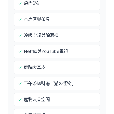
✓
房內浴缸
✓
茶席區與茶具
✓
冷暖空調與除濕機
✓
Netflix與YouTube電視
✓
庭院大草皮
✓
下午茶咖啡廳「湖の怪物」
✓
寵物友善空間