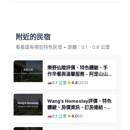
附近的民宿
看看還有哪些特色民宿 • 距離：0.1 - 0.8 公里
樂野仙蹤評價、特色體驗、手
作早餐與溫馨服務 - 阿里山山
林秘境民宿
0.1 公里
4.8
(203)
Wang's Homestay評價、特色
體驗、房價資訊、訂房連結 -
鄉村溫馨民宿
0.1 公里
4.0
(8)