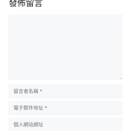
發佈留言
留
言
留
言
者
電
名
子
稱
郵
個
件
人