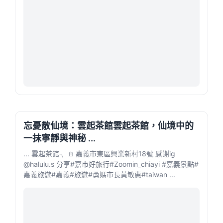
忘憂散仙境：雲起茶館雲起茶館，仙境中的
一抹寧靜與神秘 ...
... 雲起茶館╮ 𖠿 嘉義市東區興業新村18號 感謝ig
@halulu.s 分享#嘉市好旅行#Zoomin_chiayi #嘉義景點#
嘉義旅遊#嘉義#旅遊#勇媽市長黃敏惠#taiwan ...