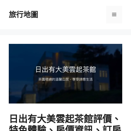
跳
至
旅行地圖
選
主
要
單
內
容
日出有大美雲起茶館評價、
特色體驗、房價資訊、訂房