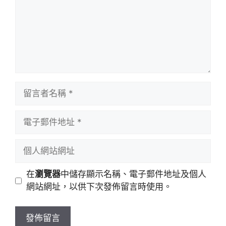
留
言
者
電
名
子
稱
郵
個
件
人
地
網
在
瀏覽器
中儲存顯示名稱、電子郵件地址及個人
址
站
網站網址，以供下次發佈留言時使用。
網
址