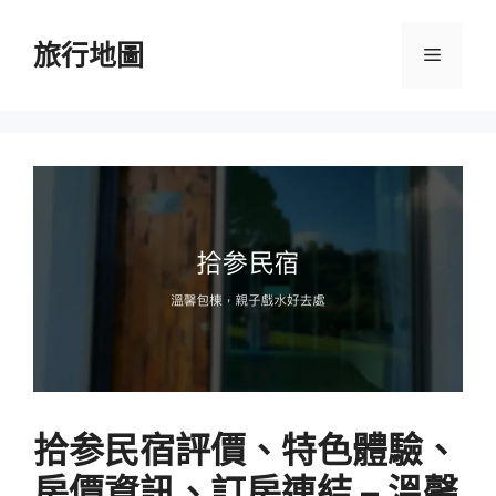
跳
至
旅行地圖
選
主
要
單
內
容
拾参民宿評價、特色體驗、
房價資訊、訂房連結 – 溫馨