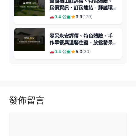
筆筒樹山莊評價、特色體驗、
房價資訊、訂房連結 - 靜謐環
境與熱氣球近鄰
0.4 公里
3.9
(179)
發呆永安評價、特色體驗、手
作早餐與溫馨住宿 - 放鬆發呆
好去處
0.4 公里
5.0
(30)
發佈留言
留
言