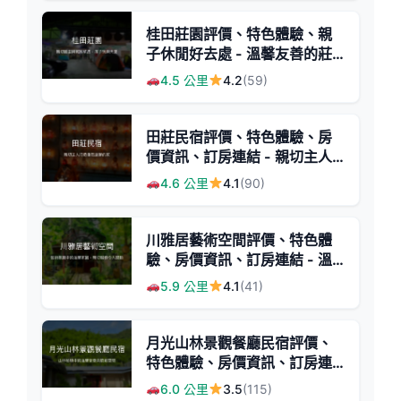
桂田莊園評價、特色體驗、親
子休閒好去處 - 溫馨友善的莊
園民宿
4.5 公里
4.2
(59)
田莊民宿評價、特色體驗、房
價資訊、訂房連結 - 親切主人
與自然美景
4.6 公里
4.1
(90)
川雅居藝術空間評價、特色體
驗、房價資訊、訂房連結 - 溫
馨親切的藝術風民宿
5.9 公里
4.1
(41)
月光山林景觀餐廳民宿評價、
特色體驗、房價資訊、訂房連
結 - 山林自然與溫馨聚會空間
6.0 公里
3.5
(115)