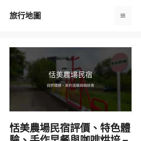
跳
至
旅行地圖
選
主
要
單
內
容
恬美農場民宿評價、特色體
驗、手作早餐與咖啡烘培 –