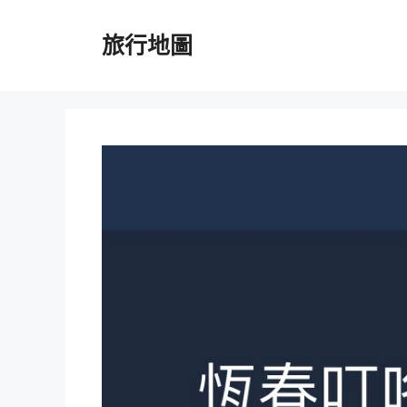
跳
至
旅行地圖
主
要
內
容