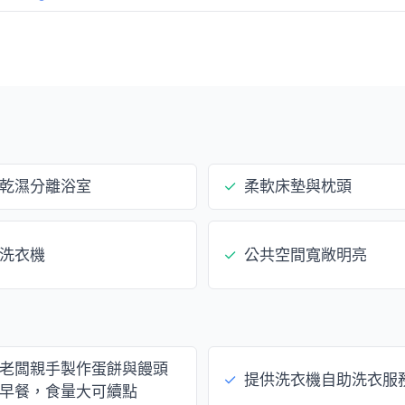
乾濕分離浴室
✓
柔軟床墊與枕頭
洗衣機
✓
公共空間寬敞明亮
老闆親手製作蛋餅與饅頭
✓
提供洗衣機自助洗衣服
早餐，食量大可續點