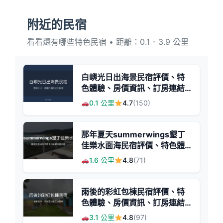
附近的民宿
看看還有哪些特色民宿 • 距離：0.1 - 3.9 公里
白嶼光日出海景民宿評價、特
色體驗、房價資訊、訂房連結 -
海景日出放鬆度假首選
0.1 公里
4.7
(150)
那年夏天summerwings墾丁
佳樂水面海民宿評價、特色體
驗、房價資訊、訂房連結 - 無
1.6 公里
4.8
(71)
敵海景與手作美食
雨後的彩虹包棟民宿評價、特
色體驗、房價資訊、訂房連結 -
寬敞舒適與親切服務
3.1 公里
4.8
(97)