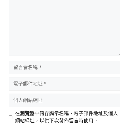
言
留
言
者
電
名
子
稱
郵
個
件
人
地
網
在
瀏覽器
中儲存顯示名稱、電子郵件地址及個人
址
站
網站網址，以供下次發佈留言時使用。
網