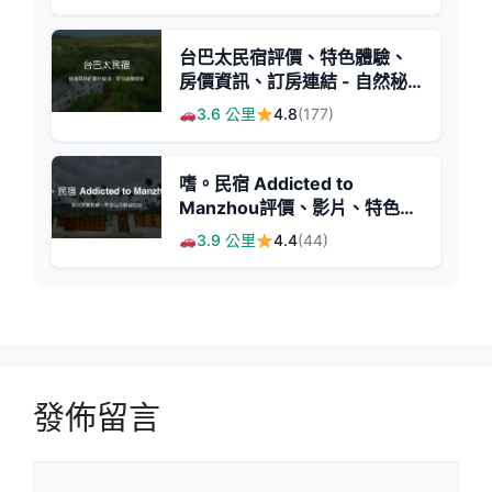
台巴太民宿評價、特色體驗、
房價資訊、訂房連結 - 自然秘
境與親切服務
3.6 公里
4.8
(177)
嗜。民宿 Addicted to
Manzhou評價、影片、特色體
驗、房價資訊、訂房連結 - 寵
3.9 公里
4.4
(44)
物友善包棟休閒
發佈留言
留