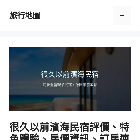
跳
至
旅行地圖
選
主
要
單
內
容
很久以前濱海民宿評價、特
色體驗、房價資訊、訂房連