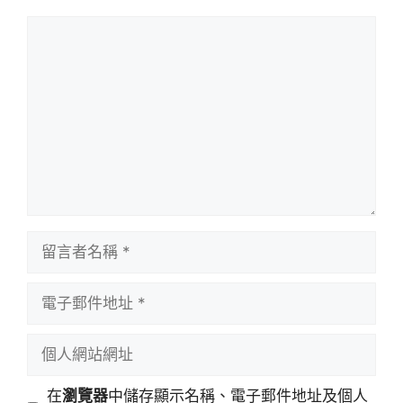
留
言
留
言
者
電
名
子
稱
郵
個
件
人
地
網
在
瀏覽器
中儲存顯示名稱、電子郵件地址及個人