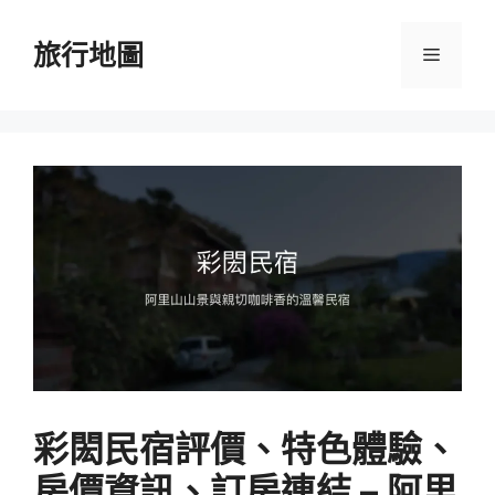
跳
至
旅行地圖
選
主
要
單
內
容
彩閎民宿評價、特色體驗、
房價資訊、訂房連結 – 阿里