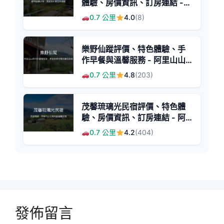
體驗、房價資訊、訂房連結 -
鄉村溫馨民宿
0.7 公里
4.0
(8)
樂野仙蹤評價、特色體驗、手
作早餐與溫馨服務 - 阿里山山
林秘境民宿
0.7 公里
4.8
(203)
茂馨琉璃光民宿評價、特色體
驗、房價資訊、訂房連結 - 阿
里山頂石棹茶園美景住宿
0.7 公里
4.2
(404)
發佈留言