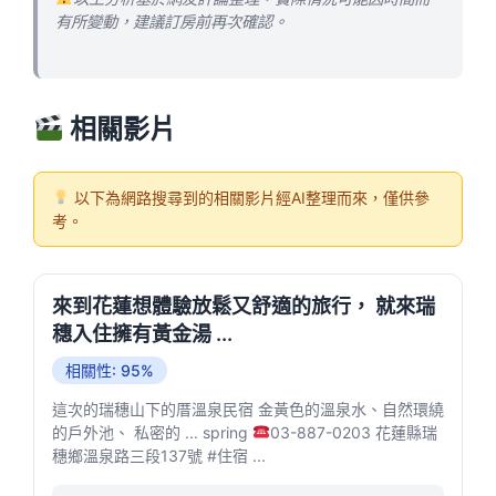
有所變動，建議訂房前再次確認。
相關影片
以下為網路搜尋到的相關影片經AI整理而來，僅供參
考。
來到花蓮想體驗放鬆又舒適的旅行， 就來瑞
穗入住擁有黃金湯 ...
相關性: 95%
這次的瑞穗山下的厝溫泉民宿 金黃色的溫泉水、自然環繞
的戶外池、 私密的 ... spring
03-887-0203 花蓮縣瑞
穗鄉溫泉路三段137號 #住宿 ...