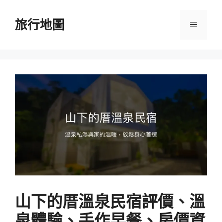
跳
至
旅行地圖
選
主
要
單
內
容
山下的厝溫泉民宿評價、溫
泉體驗、手作早餐、房價資