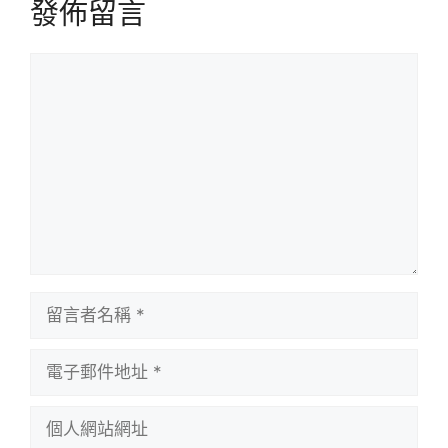
發佈留言
留
言
留
言
者
電
名
子
稱
郵
個
件
人