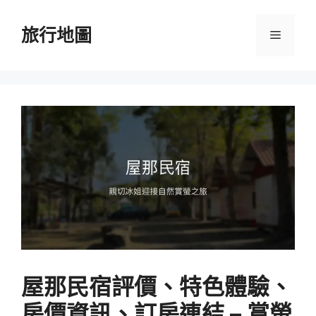
跳
至
旅行地圖
選
主
要
單
內
容
屋那民宿評價、特色體驗、
房價資訊、訂房連結 – 賞螢