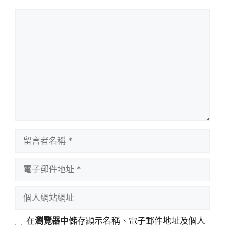
留
言
留
言
者
電
名
子
稱
郵
個
件
人
地
網
在
瀏覽器
中儲存顯示名稱、電子郵件地址及個人