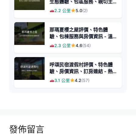
生態體驗、包區服務、親切主
人 - 高雄那瑪夏特色露營
2.2 公里
5.0
(2)
那瑪夏櫻之屋評價、特色體
驗、包棟服務與房價資訊 - 溫
馨山區民宿
2.3 公里
4.6
(54)
呼頌民宿渡假村評價、特色體
驗、房價資訊、訂房連結 - 熱
心主人與自然導覽
3.1 公里
4.2
(57)
發佈留言