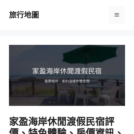
跳
至
旅行地圖
選
主
要
單
內
容
家盈海岸休閒渡假民宿評
價、特色體驗、房價資訊、