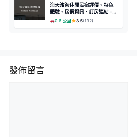
海天濱海休閒民宿評價、特色
體驗、房價資訊、訂房連結 -
濱海舒適住宿
0.6 公里
3.5
(192)
發佈留言
留
言