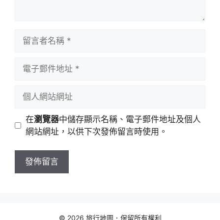
留
言
者
電
名
子
稱
郵
個
件
人
地
網
在
瀏覽器
中儲存顯示名稱、電子郵件地址及個人
址
站
網站網址，以供下次發佈留言時使用。
網
址
© 2026 旅行地圖．保留所有權利