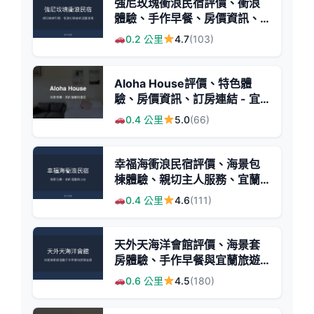
強尼玫瑰衝浪民宿評價、衝浪
體驗、手作早餐、房價資訊、
訂房連結 - 衝浪教學與親切服
0.2 公里
4.7
(103)
務
Aloha House評價、特色體
驗、房價資訊、訂房連結 - 宜
蘭海景親子包棟民宿
0.4 公里
5.0
(66)
幸福海衝浪民宿評價、海景包
棟體驗、親切主人服務、宜蘭
頭城住宿推薦
0.4 公里
4.6
(111)
天外天海洋會館評價、海景套
房體驗、手作早餐與宜蘭旅遊
推薦 - 海景民宿
0.6 公里
4.5
(180)