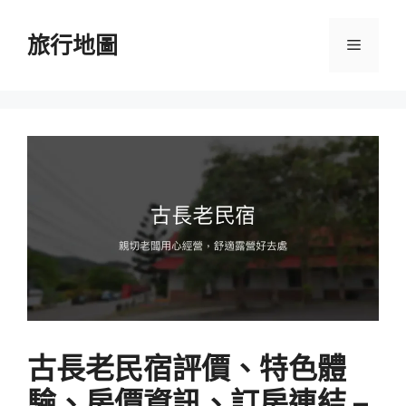
跳
至
旅行地圖
選
主
要
單
內
容
古長老民宿評價、特色體
驗、房價資訊、訂房連結 –