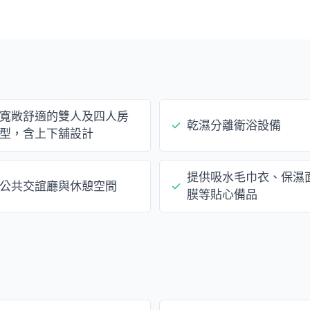
寬敞舒適的雙人及四人房
✓
乾濕分離衛浴設備
型，含上下舖設計
提供吸水毛巾衣、保濕
公共交誼廳與休憩空間
✓
膜等貼心備品