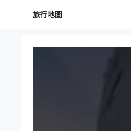
跳
至
旅行地圖
主
要
內
容