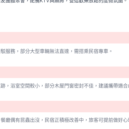
友團體聚會，配備KTV與麻將，營造歡樂放鬆的度假氛圍。
接駁服務，部分大型車輛無法直達，需搭乘民宿專車。
痕跡，浴室空間較小，部分木屋門窗密封不佳，建議攜帶適合
，餐廳偶有昆蟲出沒，民宿正積極改善中，旅客可提前做好心