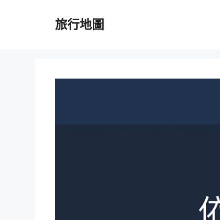
跳
至
旅行地圖
主
要
內
容