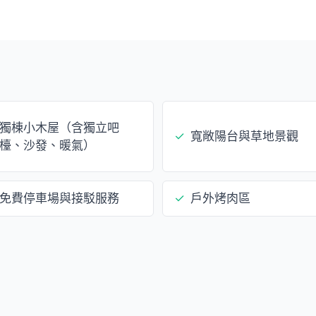
獨棟小木屋（含獨立吧
✓
寬敞陽台與草地景觀
檯、沙發、暖氣）
免費停車場與接駁服務
✓
戶外烤肉區