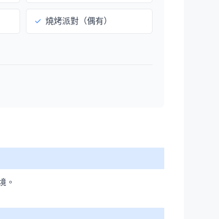
✓
燒烤派對（偶有）
境。