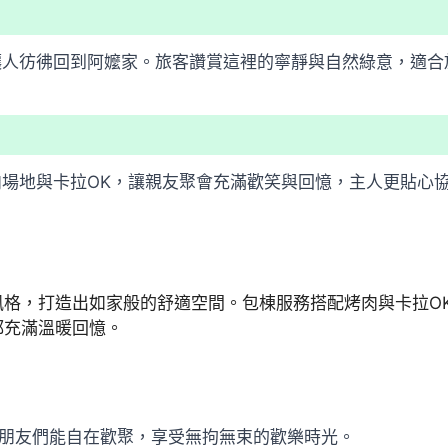
讓人彷彿回到阿嬤家。旅客讚賞這裡的寧靜與自然綠意，適合
場地與卡拉OK，讓親友聚會充滿歡笑與回憶，主人更貼心
風格，打造出如家般的舒適空間。包棟服務搭配烤肉與卡拉O
都充滿溫暖回憶。
讓朋友們能自在歡聚，享受無拘無束的歡樂時光。