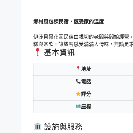
鄉村風包棟民宿，感受家的溫度
伊莎貝爾花園民宿由親切的老闆與闆娘經營
糕與茶飲，讓旅客感受滿滿人情味。無論是
基本資訊
地址
電話
評分
座標
設施與服務