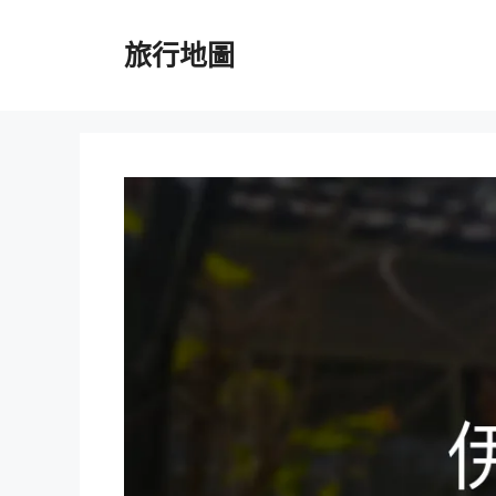
跳
至
旅行地圖
主
要
內
容