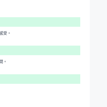
感受。
間。