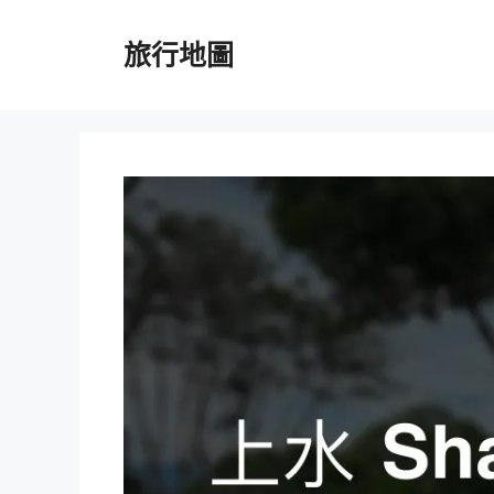
跳
至
旅行地圖
主
要
內
容