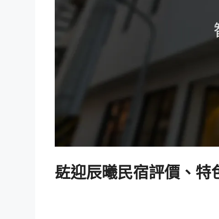
䦈迎辰曦民宿評價、特色