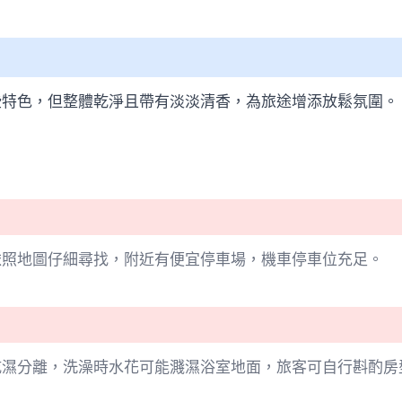
些特色，但整體乾淨且帶有淡淡清香，為旅途增添放鬆氛圍。
依照地圖仔細尋找，附近有便宜停車場，機車停車位充足。
乾濕分離，洗澡時水花可能濺濕浴室地面，旅客可自行斟酌房