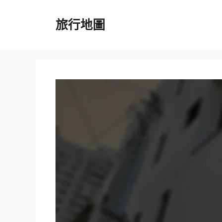
跳
至
旅行地圖
主
要
內
容